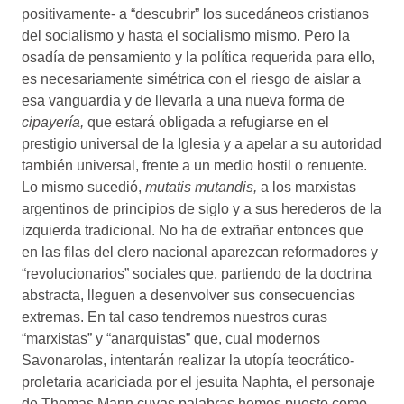
positivamente- a “descubrir” los sucedáneos cristianos
del socialismo y hasta el socialismo mismo. Pero la
osadía de pensamiento y la política requerida para ello,
es necesariamente simétrica con el riesgo de aislar a
esa vanguardia y de llevarla a una nueva forma de
cipayería,
que estará obligada a refugiarse en el
prestigio universal de la Iglesia y a apelar a su autoridad
también universal, frente a un medio hostil o renuente.
Lo mismo sucedió,
mutatis mutandis,
a los marxistas
argentinos de principios de siglo y a sus herederos de la
izquierda tradicional. No ha de extrañar entonces que
en las filas del clero nacional aparezcan reformadores y
“revolucionarios” sociales que, partiendo de la doctrina
abstracta, lleguen a desenvolver sus consecuencias
extremas. En tal caso tendremos nuestros curas
“marxistas” y “anarquistas” que, cual modernos
Savonarolas, intentarán realizar la utopía teocrático-
proletaria acariciada por el jesuita Naphta, el personaje
de Thomas Mann cuyas palabras hemos puesto como