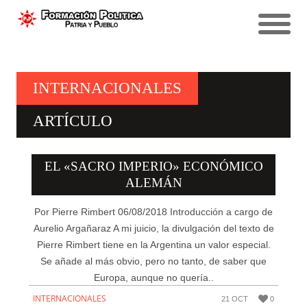
ALDEA GLOBAL DESPUÉS DE
IZQUIERDAS SEUDO
HO CHI MINH: ¿PEKÍN O
GEOPOLÍTICA, MARXISMO E
UNA LECCIÓN PARA
PROPIA GUERRA DE
LA PANDEMIA
BOLCHEVISMO Y STALINISMO
TROTSKISTAS
MOSCÚ? HANOI…
DE LOS HABSBURGO A HITLER
IZQUIERDA NACIONAL
“MARXISTAS” EUROPEIZADOS
MALVINAS?
INTERNACIONALES
ARTÍCULO
EL «SACRO IMPERIO» ECONÓMICO
ALEMÁN
Por Pierre Rimbert 06/08/2018 Introducción a cargo de
Aurelio Argañaraz A mi juicio, la divulgación del texto de
Pierre Rimbert tiene en la Argentina un valor especial.
Se añade al más obvio, pero no tanto, de saber que
Europa, aunque no quería..
INTERNACIONALES
21 OCT
0