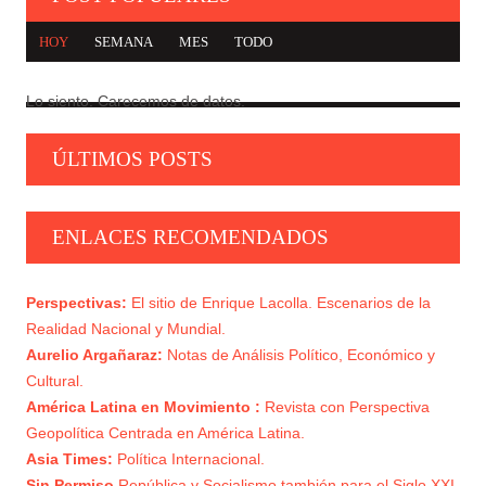
HOY
SEMANA
MES
TODO
Lo siento. Carecemos de datos.
CARTA DE TROTSKY A LAS IZQUIERDAS SEUDO
1
TROTSKISTAS
ÚLTIMOS POSTS
GEOPOLÍTICA, MARXISMO E IZQUIERDA
2
NACIONAL
ENLACES RECOMENDADOS
NI HISPANISMO, NI INDIGENISMO
3
Perspectivas:
El sitio de Enrique Lacolla. Escenarios de la
EL MORALISMO: UTILIZACIÓN OLIGÁRQUICA
Realidad Nacional y Mundial.
4
DE LA CLASE MEDIA
Aurelio Argañaraz:
Notas de Análisis Político, Económico y
Cultural.
PROLETARIADO Y BONAPARTISMO
5
América Latina en Movimiento :
Revista con Perspectiva
Geopolítica Centrada en América Latina.
Asia Times:
Política Internacional.
Sin Permiso
República y Socialismo también para el Siglo XXI.