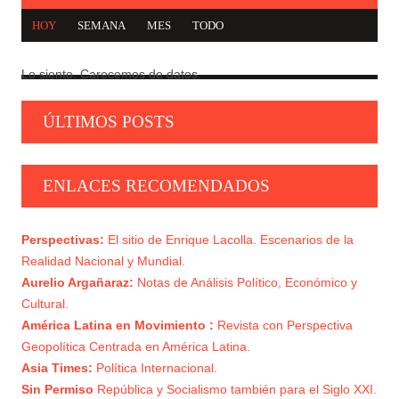
HOY
SEMANA
MES
TODO
Lo siento. Carecemos de datos.
CARTA DE TROTSKY A LAS IZQUIERDAS SEUDO
1
TROTSKISTAS
ÚLTIMOS POSTS
GEOPOLÍTICA, MARXISMO E IZQUIERDA
2
NACIONAL
ENLACES RECOMENDADOS
NI HISPANISMO, NI INDIGENISMO
3
Perspectivas:
El sitio de Enrique Lacolla. Escenarios de la
EL MORALISMO: UTILIZACIÓN OLIGÁRQUICA
Realidad Nacional y Mundial.
4
DE LA CLASE MEDIA
Aurelio Argañaraz:
Notas de Análisis Político, Económico y
Cultural.
PROLETARIADO Y BONAPARTISMO
5
América Latina en Movimiento :
Revista con Perspectiva
Geopolítica Centrada en América Latina.
Asia Times:
Política Internacional.
Sin Permiso
República y Socialismo también para el Siglo XXI.