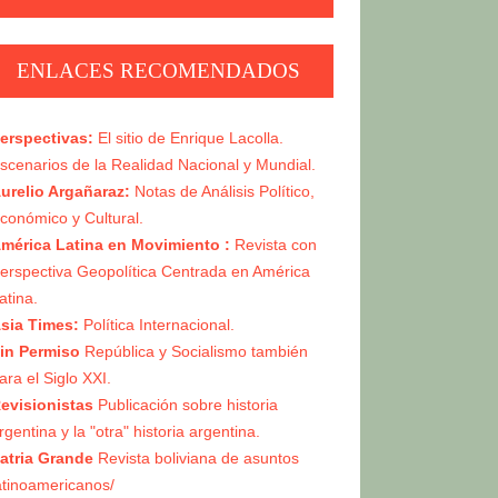
GEOPOLÍTICA, MARXISMO E
2
IZQUIERDA NACIONAL
ENLACES RECOMENDADOS
NI HISPANISMO, NI
3
INDIGENISMO
erspectivas:
El sitio de Enrique Lacolla.
scenarios de la Realidad Nacional y Mundial.
EL MORALISMO: UTILIZACIÓN
urelio Argañaraz:
Notas de Análisis Político,
4
OLIGÁRQUICA DE LA CLASE
conómico y Cultural.
MEDIA
mérica Latina en Movimiento :
Revista con
erspectiva Geopolítica Centrada en América
PROLETARIADO Y
5
atina.
BONAPARTISMO
sia Times:
Política Internacional.
in Permiso
República y Socialismo también
ara el Siglo XXI.
evisionistas
Publicación sobre historia
rgentina y la "otra" historia argentina.
atria Grande
Revista boliviana de asuntos
atinoamericanos/