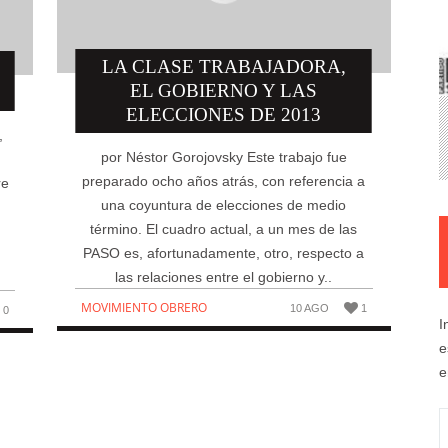
LA CLASE TRABAJADORA,
EL GOBIERNO Y LAS
ELECCIONES DE 2013
,
por Néstor Gorojovsky Este trabajo fue
preparado ocho años atrás, con referencia a
re
una coyuntura de elecciones de medio
término. El cuadro actual, a un mes de las
PASO es, afortunadamente, otro, respecto a
las relaciones entre el gobierno y..
MOVIMIENTO OBRERO
10 AGO
1
0
I
e
e
D
d