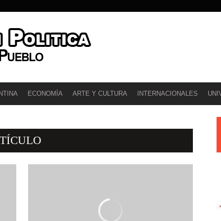
, EL GOBIERNO Y LAS
NTINA
ECONOMÍA
ARTE Y CULTURA
INTERNACIONALES
UNI
TÍCULO