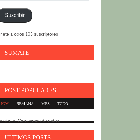
orreo
lectrónico
Suscribir
nete a otros 103 suscriptores
SUMATE
POST POPULARES
HOY
SEMANA
MES
TODO
o siento. Carecemos de datos.
CARTA DE TROTSKY A LAS
1
IZQUIERDAS SEUDO
ÚLTIMOS POSTS
TROTSKISTAS