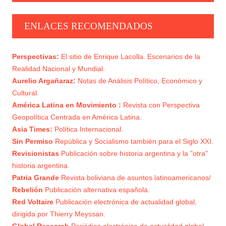
2
NACIONAL
ENLACES RECOMENDADOS
NI HISPANISMO, NI INDIGENISMO
3
Perspectivas:
El sitio de Enrique Lacolla. Escenarios de la
EL MORALISMO: UTILIZACIÓN OLIGÁRQUICA
Realidad Nacional y Mundial.
4
DE LA CLASE MEDIA
Aurelio Argañaraz:
Notas de Análisis Político, Económico y
Cultural.
PROLETARIADO Y BONAPARTISMO
5
América Latina en Movimiento :
Revista con Perspectiva
Geopolítica Centrada en América Latina.
Asia Times:
Política Internacional.
Sin Permiso
República y Socialismo también para el Siglo XXI.
Revisionistas
Publicación sobre historia argentina y la "otra"
historia argentina.
Patria Grande
Revista boliviana de asuntos latinoamericanos/
Rebelión
Publicación alternativa española.
Red Voltaire
Publicación electrónica de actualidad global,
dirigida por Thierry Meyssan.
Global Research
Periódico electrónico de actualidad global.